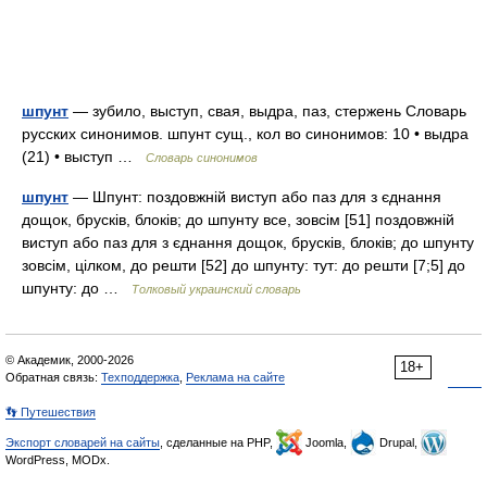
шпунт
— зубило, выступ, свая, выдра, паз, стержень Словарь
русских синонимов. шпунт сущ., кол во синонимов: 10 • выдра
(21) • выступ …
Словарь синонимов
шпунт
— Шпунт: поздовжній виступ або паз для з єднання
дощок, брусків, блоків; до шпунту все, зовсім [51] поздовжній
виступ або паз для з єднання дощок, брусків, блоків; до шпунту
зовсім, цілком, до решти [52] до шпунту: тут: до решти [7;5] до
шпунту: до …
Толковый украинский словарь
© Академик, 2000-2026
18+
Обратная связь:
Техподдержка
,
Реклама на сайте
👣 Путешествия
Экспорт словарей на сайты
, сделанные на PHP,
Joomla,
Drupal,
WordPress, MODx.