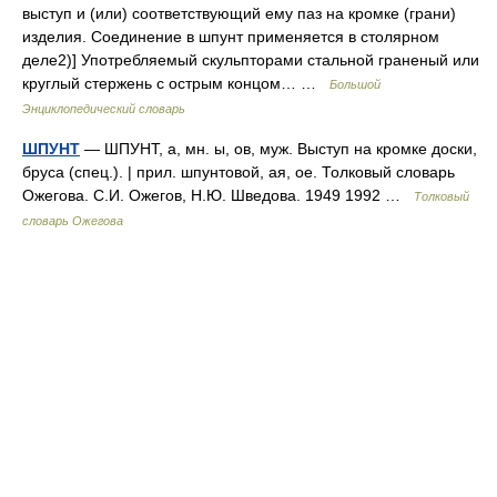
выступ и (или) соответствующий ему паз на кромке (грани)
изделия. Соединение в шпунт применяется в столярном
деле2)] Употребляемый скульпторами стальной граненый или
круглый стержень с острым концом… …
Большой
Энциклопедический словарь
ШПУНТ
— ШПУНТ, а, мн. ы, ов, муж. Выступ на кромке доски,
бруса (спец.). | прил. шпунтовой, ая, ое. Толковый словарь
Ожегова. С.И. Ожегов, Н.Ю. Шведова. 1949 1992 …
Толковый
словарь Ожегова