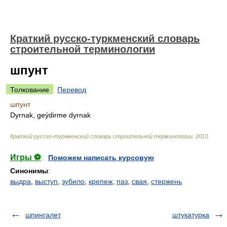
Краткий русско-туркменский словарь
строительной терминологии
шпунт
Толкование
Перевод
шпунт
Dyrnak, geýdirme dyrnak
Краткий русско-туркменский словарь строительной терминологии
.
2013
.
Игры ⚽
Поможем написать курсовую
Синонимы
:
выдра
,
выступ
,
зубило
,
крепеж
,
паз
,
свая
,
стержень
шпингалет
штукатурка