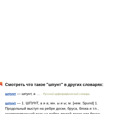
Смотреть что такое "шпунт" в других словарях:
шпунт
— шпунт, а …
Русский орфографический словарь
шпунт
— 1. ШПУНТ, а и а; мн. ы и ы; м. [нем. Spund] 1.
Продольный выступ на ребре доски, бруса, блока и т.п.,
соответствующий пазу на ребре другой доски или бруса;