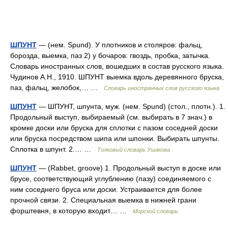
ШПУНТ
— (нем. Spund). У плотников и столяров: фальц,
борозда, выемка, паз 2) у бочаров: гвоздь, пробка, затычка.
Словарь иностранных слов, вошедших в состав русского языка.
Чудинов А.Н., 1910. ШПУНТ выемка вдоль деревянного бруска,
паз, фальц, желобок,… …
Словарь иностранных слов русского языка
ШПУНТ
— ШПУНТ, шпунта, муж. (нем. Spund) (стол., плотн.). 1.
Продольный выступ, выбираемый (см. выбирать в 7 знач.) в
кромке доски или бруска для сплотки с пазом соседней доски
или бруска посредством шипа или шпонки. Выбирать шпунты.
Сплотка в шпунт. 2.… …
Толковый словарь Ушакова
ШПУНТ
— (Rabbet, groove) 1. Продольный выступ в доске или
брусе, соответствующий углублению (пазу) соединяемого с
ним соседнего бруса или доски. Устраивается для более
прочной связи. 2. Специальная выемка в нижней грани
форштевня, в которую входит… …
Морской словарь