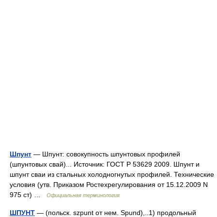
Шпунт
— Шпунт: совокупность шпунтовых профилей
(шпунтовых свай)... Источник: ГОСТ Р 53629 2009. Шпунт и
шпунт сваи из стальных холодногнутых профилей. Технические
условия (утв. Приказом Ростехрегулирования от 15.12.2009 N
975 ст) …
Официальная терминология
ШПУНТ
— (польск. szpunt от нем. Spund),..1) продольный